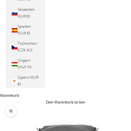
Slowenien
(EUR €)
Spanien
(EUR €)
Tschechien
(CZK Kč)
Ungarn
(HUF Ft)
Zypern (EUR
€)
Warenkorb
Dein Warenkorb ist leer
Bild vergrößern