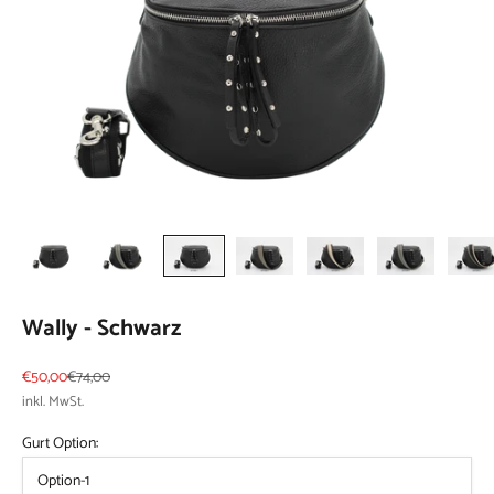
Wally - Schwarz
Angebot
Regulärer Preis
€50,00
€74,00
inkl. MwSt.
Gurt Option:
Option-1