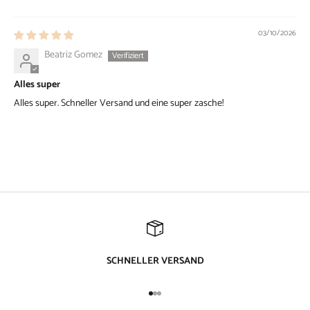
Sort by
03/10/2026
Beatriz Gomez
Alles super
Alles super. Schneller Versand und eine super zasche!
SCHNELLER VERSAND
Gehe zu Element 1
Gehe zu Element 2
Gehe zu Element 3