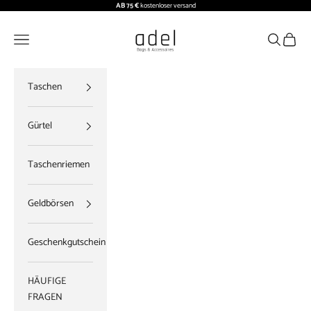
Zum Inhalt springen
AB 75 €
kostenloser versand
ADEL BAGS
Menü
Suchen
Waren
Taschen
Gürtel
Taschenriemen
Geldbörsen
Geschenkgutschein
HÄUFIGE
FRAGEN