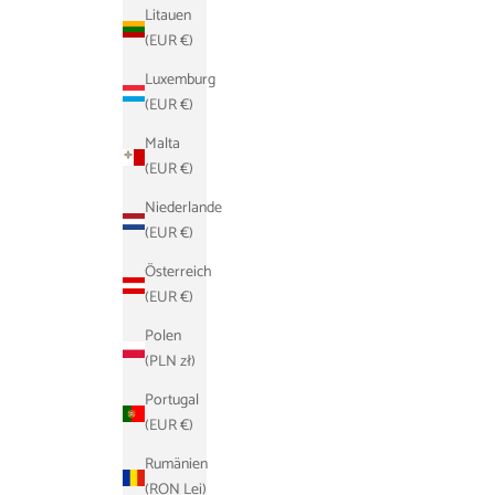
Litauen
(EUR €)
Luxemburg
(EUR €)
Malta
(EUR €)
Niederlande
(EUR €)
Österreich
(EUR €)
Polen
(PLN zł)
Portugal
(EUR €)
Rumänien
(RON Lei)