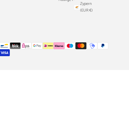
Zypern
(EUR €)