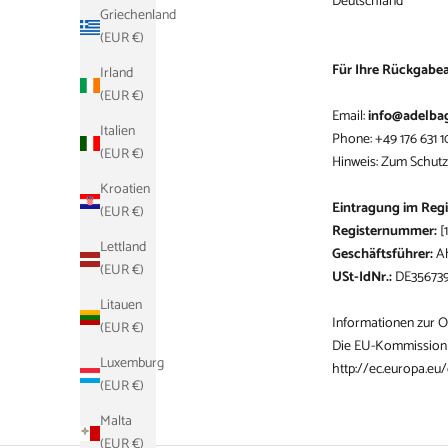
Deutschland
Griechenland
(EUR €)
Für Ihre Rückgabea
Irland
(EUR €)
Email:
info@adelba
Italien
Phone: +49 176 631 1
(EUR €)
Hinweis: Zum Schutz
Kroatien
Eintragung im Regi
(EUR €)
Registernummer:
[
Lettland
Geschäftsführer:
A
(EUR €)
USt-IdNr.:
DE35673
Litauen
Informationen zur On
(EUR €)
Die EU-Kommission st
Luxemburg
http://ec.europa.e
(EUR €)
Malta
(EUR €)