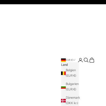
Anmelden
Suchen
Warenkorb
EUR €
Land
Belgien
(EUR €)
Bulgarien
(EUR €)
Dänemark
(DKK kr.)