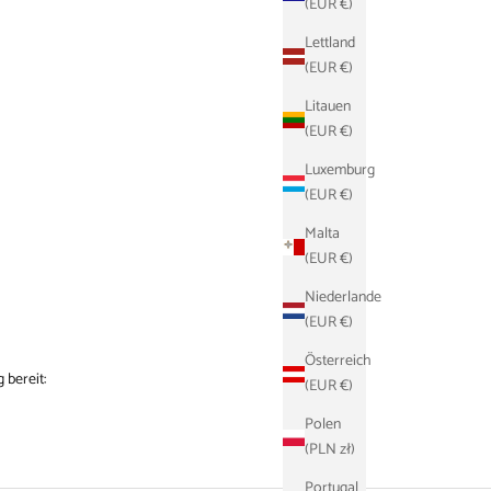
(EUR €)
Lettland
(EUR €)
Litauen
(EUR €)
Luxemburg
(EUR €)
Malta
(EUR €)
Niederlande
(EUR €)
Österreich
 bereit:
(EUR €)
Polen
(PLN zł)
Portugal