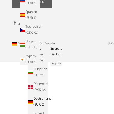
ABONNIEREN
(EUR €)
Spanien
(EUR €)
Tschechien
(CZK Kč)
Ungarn
Deutschland (EUR €)
Deutsch
© 20
(HUF Ft)
Land
Sprache
Belgien
Deutsch
Zypern
(EUR €)
(EUR €)
English
Bulgarien
(EUR €)
Dänemark
(DKK kr.)
Deutschland
(EUR €)
Estland