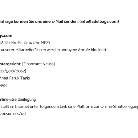
nfrage können Sie uns eine E-Mail senden. (
info@adelbags.com
)
gs.com
08 32 (Mo.-Fr. 10-14 Uhr MEZ)
 unserer Mitarbeiter*innen werden anonyme Anrufe blockiert.
stergericht:
[Finanzamt Neuss]
122/5618/0062]
hmet Faruk Tanis
9934
line-Streitbeilegung
ellt im Internet unter folgendem Link eine Plattform zur Online-Streitbeilegung
u/consumers/odr