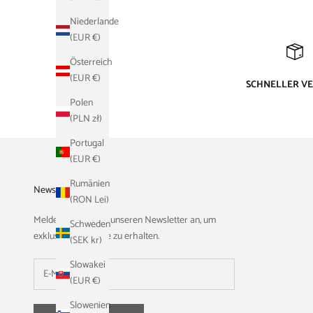
Niederlande
(EUR €)
Österreich
(EUR €)
SCHNELLER V
Polen
(PLN zł)
Portugal
(EUR €)
Rumänien
Newsletter
(RON Lei)
Melden Sie sich für unseren Newsletter an, um
Schweden
exklusive Angebote zu erhalten.
(SEK kr)
Slowakei
(EUR €)
Slowenien