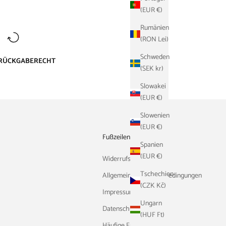
(EUR €)
Rumänien
(RON Lei)
Schweden
 RÜCKGABERECHT
(SEK kr)
Slowakei
(EUR €)
Slowenien
(EUR €)
Fußzeilenmenü
Spanien
(EUR €)
Widerrufsrecht
Tschechien
Allgemeine Geschäftsbedingungen
(CZK Kč)
Impressum
Ungarn
Datenschutzerklärung
(HUF Ft)
Häufige Fragen