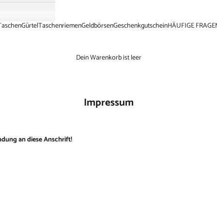
Taschen
Gürtel
Taschenriemen
Geldbörsen
Geschenkgutschein
HÄUFIGE FRAGE
Dein Warenkorb ist leer
Impressum
ndung
an diese Anschrift!