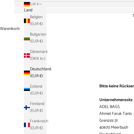
EUR €
Land
Belgien
(EUR €)
Warenkorb
Bulgarien
(EUR €)
Dänemark
(DKK kr.)
Deutschland
(EUR €)
Bitte
keine Rückse
Estland
(EUR €)
Unternehmenssitz
Finnland
ADEL BAGS
(EUR €)
Ahmet Faruk Tanis
Grenzstr.31
Frankreich
40670 Meerbush
(EUR €)