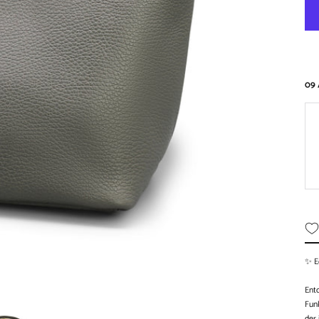
09 
✨ E
Entd
Funk
der 