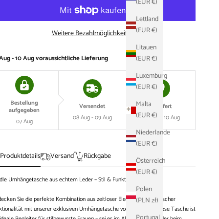
(EUR €)
Lettland
(EUR €)
Weitere Bezahlmöglichkeiten
Litauen
Aug - 10 Aug
voraussichtliche Lieferung
(EUR €)
Luxemburg
(EUR €)
Bestellung
Malta
Versendet
Geliefert
aufgegeben
(EUR €)
08 Aug - 09 Aug
09 Aug - 10 Aug
07 Aug
Niederlande
(EUR €)
Produktdetails
Versand
Rückgabe
Österreich
(EUR €)
dle Umhängetasche aus echtem Leder – Stil & Funktion vereint
Polen
ecken Sie die perfekte Kombination aus zeitloser Eleganz und praktischer
(PLN zł)
tionalität mit unserer exklusiven Umhängetasche von Adel Bags. Diese Tasche ist
Portugal
ideale Begleiter für stilbewusste Frauen – sei es im Alltag, im Büro oder beim