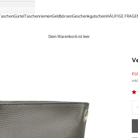
Taschen
Gürtel
Taschenriemen
Geldbörsen
Geschenkgutschein
HÄUFIGE FRAGE
Dein Warenkorb ist leer
Ve
Ang
€58
inkl
Anz