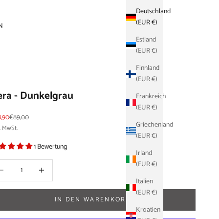
Deutschland
(EUR €)
N
Estland
(EUR €)
Finnland
(EUR €)
ra - Dunkelgrau
Frankreich
(EUR €)
ebot
Regulärer Preis
,90
€89,00
Griechenland
. MwSt.
(EUR €)
1 Bewertung
Irland
(EUR €)
ahl verringern
Anzahl verringern
Italien
(EUR €)
IN DEN WARENKORB
Kroatien