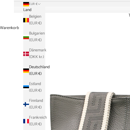
EUR €
Land
Belgien
(EUR €)
Warenkorb
Bulgarien
(EUR €)
Dänemark
(DKK kr.)
Deutschland
(EUR €)
Estland
(EUR €)
Finnland
(EUR €)
Frankreich
(EUR €)