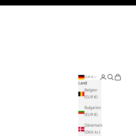
Anmelden
Suchen
Warenkorb
EUR €
Land
Belgien
(EUR €)
Bulgarien
(EUR €)
Dänemark
(DKK kr.)