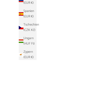
(EUR €)
Spanien
(EUR €)
Tschechien
(CZK Kč)
Ungarn
(HUF Ft)
Zypern
(EUR €)