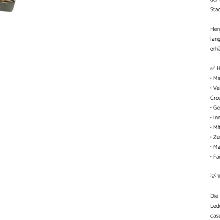
Sta
Herg
lang
erhä
✅ H
• Ma
• Ve
Cro
• G
• In
• Mi
• Zu
• Ma
• Fa
💡 
Die
Lede
casu