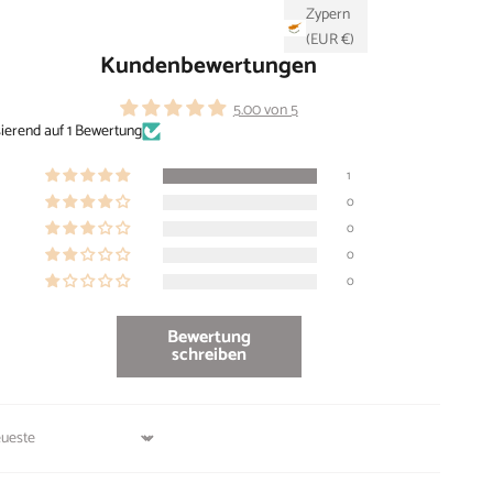
Zypern
(EUR €)
Kundenbewertungen
5.00 von 5
ierend auf 1 Bewertung
1
0
0
0
0
Bewertung
schreiben
t by