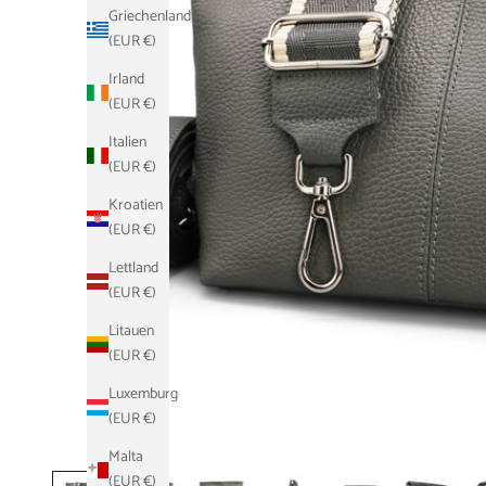
Griechenland
(EUR €)
Irland
(EUR €)
Italien
(EUR €)
Kroatien
(EUR €)
Lettland
(EUR €)
Litauen
(EUR €)
Luxemburg
(EUR €)
Malta
(EUR €)