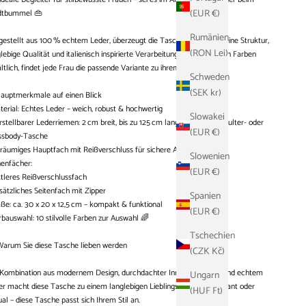
(EUR €)
dtbummel 👜
Rumänien
estellt aus 100 % echtem Leder, überzeugt die Tasche durch ihre feine Struktur,
(RON Lei)
lebige Qualität und italienisch inspirierte Verarbeitung. In 10 trendigen Farben
ltlich, findet jede Frau die passende Variante zu ihrem Look 🎨
Schweden
(SEK kr)
auptmerkmale auf einen Blick
terial: Echtes Leder – weich, robust & hochwertig
Slowakei
rstellbarer Lederriemen: 2 cm breit, bis zu 125 cm lang – ideal als Schulter- oder
(EUR €)
ssbody-Tasche
eräumiges Hauptfach mit Reißverschluss für sichere Aufbewahrung
Slowenien
nenfächer:
(EUR €)
ttleres Reißverschlussfach
sätzliches Seitenfach mit Zipper
Spanien
ße: ca. 30 x 20 x 12,5 cm – kompakt & funktional
(EUR €)
rbauswahl: 10 stilvolle Farben zur Auswahl 🌈
Tschechien
Warum Sie diese Tasche lieben werden
(CZK Kč)
 Kombination aus modernem Design, durchdachter Innenaufteilung und echtem
Ungarn
r macht diese Tasche zu einem langlebigen Lieblingsstück. Ob elegant oder
(HUF Ft)
al – diese Tasche passt sich Ihrem Stil an.