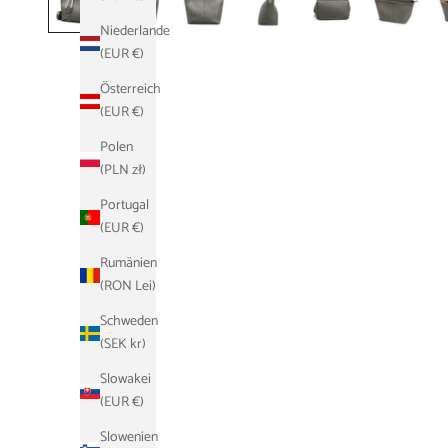
Niederlande
(EUR €)
Österreich
(EUR €)
Polen
(PLN zł)
Portugal
(EUR €)
Rumänien
(RON Lei)
Schweden
(SEK kr)
Slowakei
(EUR €)
Slowenien