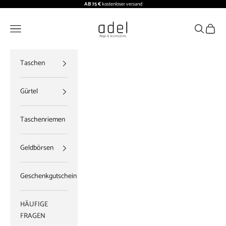
Zum Inhalt springen
AB 75 €
kostenloser versand
ADEL BAGS
Menü
Suchen
Waren
Taschen
Gürtel
Taschenriemen
Geldbörsen
Geschenkgutschein
HÄUFIGE
FRAGEN