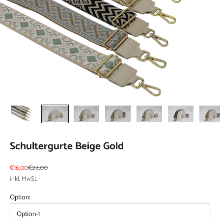
Schultergurte Beige Gold
Angebot
Regulärer Preis
€16,00
€24,00
inkl. MwSt.
Option:
Option-1