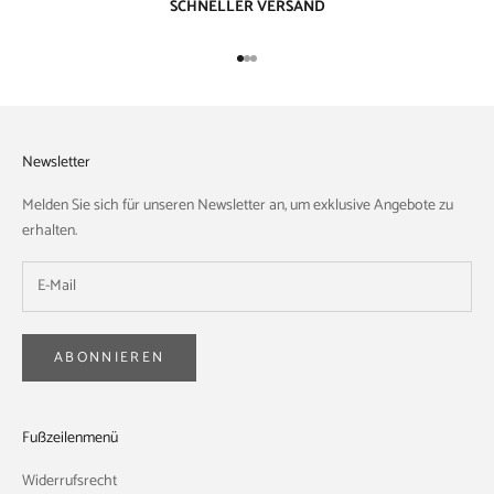
SCHNELLER VERSAND
Gehe zu Element 1
Gehe zu Element 2
Gehe zu Element 3
Newsletter
Melden Sie sich für unseren Newsletter an, um exklusive Angebote zu
erhalten.
ABONNIEREN
Fußzeilenmenü
Widerrufsrecht