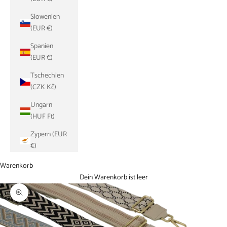
Slowenien
(EUR €)
Spanien
(EUR €)
Tschechien
(CZK Kč)
Ungarn
(HUF Ft)
Zypern (EUR
€)
Warenkorb
Dein Warenkorb ist leer
Bild vergrößern