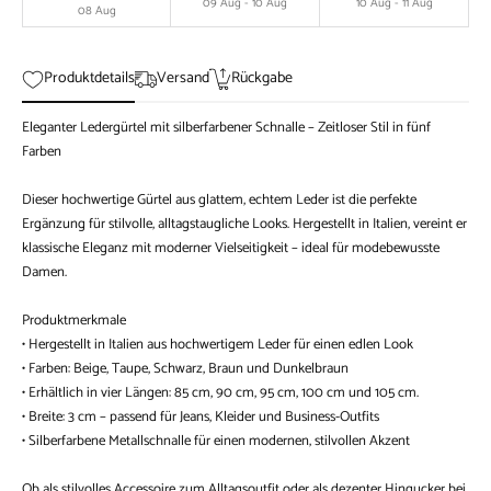
09 Aug - 10 Aug
10 Aug - 11 Aug
08 Aug
Produktdetails
Versand
Rückgabe
Eleganter Ledergürtel mit silberfarbener Schnalle – Zeitloser Stil in fünf
Farben
Dieser hochwertige Gürtel aus glattem, echtem Leder ist die perfekte
Ergänzung für stilvolle, alltagstaugliche Looks. Hergestellt in Italien, vereint er
klassische Eleganz mit moderner Vielseitigkeit – ideal für modebewusste
Damen.
Produktmerkmale
• Hergestellt in Italien aus hochwertigem Leder für einen edlen Look
• Farben: Beige, Taupe, Schwarz, Braun und Dunkelbraun
• Erhältlich in vier Längen: 85 cm, 90 cm, 95 cm, 100 cm und 105 cm.
• Breite: 3 cm – passend für Jeans, Kleider und Business-Outfits
• Silberfarbene Metallschnalle für einen modernen, stilvollen Akzent
Ob als stilvolles Accessoire zum Alltagsoutfit oder als dezenter Hingucker bei