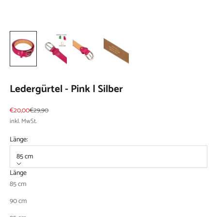
Ledergürtel - Pink | Silber
Angebot
Regulärer Preis
€20,00
€29,90
inkl. MwSt.
Länge:
85 cm
Länge
85 cm
90 cm