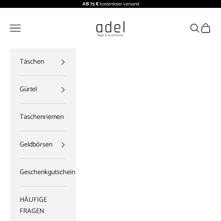
Zum Inhalt springen
AB 75 €
kostenloser versand
ADEL BAGS
Menü
Suchen
Waren
Taschen
Gürtel
Taschenriemen
Geldbörsen
Geschenkgutschein
HÄUFIGE
FRAGEN