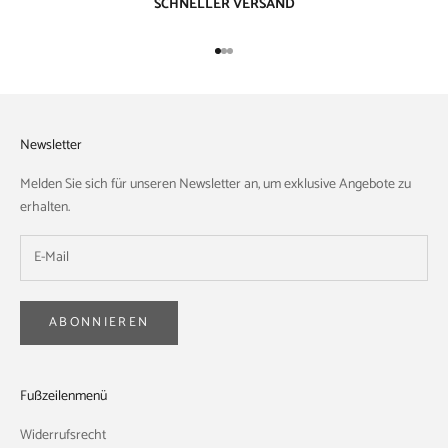
SCHNELLER VERSAND
Gehe zu Element 1
Gehe zu Element 2
Gehe zu Element 3
Newsletter
Melden Sie sich für unseren Newsletter an, um exklusive Angebote zu
erhalten.
ABONNIEREN
Fußzeilenmenü
Widerrufsrecht