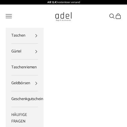
Zum Inhalt springen
AB 75 €
kostenloser versand
ADEL BAGS
Menü
Suchen
Waren
Taschen
Gürtel
Taschenriemen
Geldbörsen
Geschenkgutschein
HÄUFIGE
FRAGEN