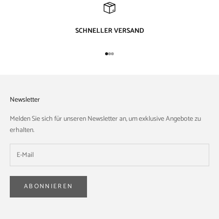
SCHNELLER VERSAND
Gehe zu Element 1
Gehe zu Element 2
Gehe zu Element 3
Newsletter
Melden Sie sich für unseren Newsletter an, um exklusive Angebote zu
erhalten.
ABONNIEREN