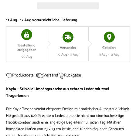
11 Aug - 12 Aug
voraussichtliche Lieferung
Bestellung
Versendet
Geliefert
aufgegeben
10 Aug - 11 Aug
11 Aug - 12 Aug
09 Aug
Produktdetails
Versand
Rückgabe
Kayla – Stilvolle Umhängetasche aus echtem Leder mit zwei
Trageriemen
Die Kayla Tasche vereint elegantes Design mit praktischer Alltagstauglichkeit.
Hergestellt aus 100 % echtem Leder, bietet sie nicht nur eine hochwertige
Haptik, sondern auch eine langlebige Begleiterin für jeden Tag. Mit ihren
kompakten Maßen von 23 x 23 cm ist sie ideal für den täglichen Gebrauch –
stilvoll, funktional und vielseitig kombinierbar.