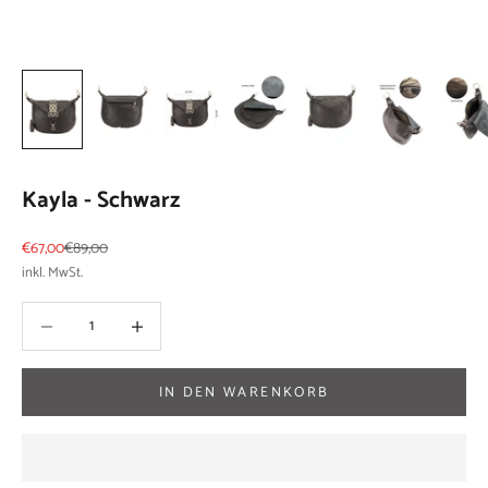
Kayla - Schwarz
Angebot
Regulärer Preis
€67,00
€89,00
inkl. MwSt.
Anzahl verringern
Anzahl verringern
IN DEN WARENKORB