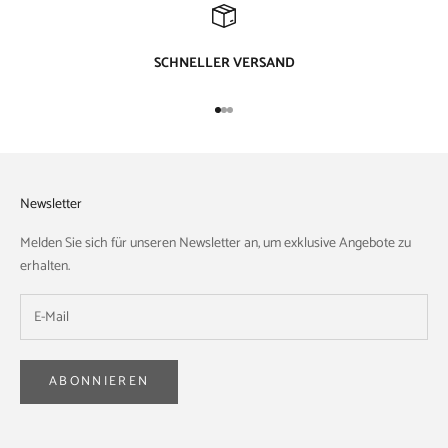
SCHNELLER VERSAND
Gehe zu Element 1
Gehe zu Element 2
Gehe zu Element 3
Newsletter
Melden Sie sich für unseren Newsletter an, um exklusive Angebote zu
erhalten.
ABONNIEREN