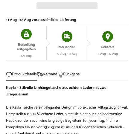
11 Aug - 12 Aug
voraussichtliche Lieferung
Bestellung
Versendet
Geliefert
aufgegeben
10 Aug - 11 Aug
11 Aug - 12 Aug
09 Aug
Produktdetails
Versand
Rückgabe
Kayla – Stilvolle Umhängetasche aus echtem Leder mit zwei
Trageriemen
Die Kayla Tasche vereint elegantes Design mit praktischer Alltagstauglichkeit.
Hergestellt aus 100 % echtem Leder, bietet sie nicht nur eine hochwertige
Haptik, sondern auch eine langlebige Begleiterin für jeden Tag. Mit ihren
kompakten Maßen von 23 x 23 cm ist sie ideal für den täglichen Gebrauch –
stilvoll, funktional und vielseitig kombinierbar.