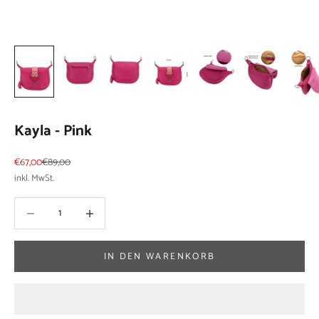
Kayla - Pink
Angebot
Regulärer Preis
€67,00
€89,00
inkl. MwSt.
Anzahl verringern
Anzahl verringern
IN DEN WARENKORB