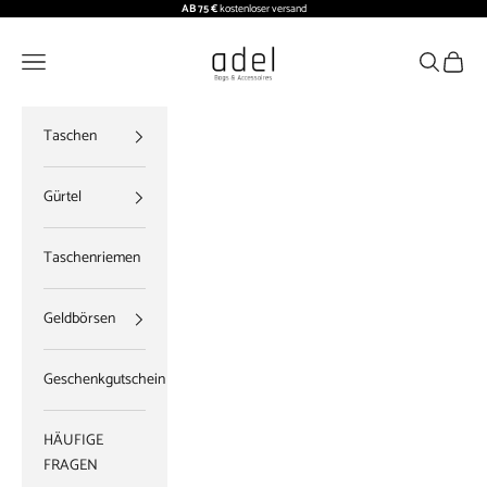
Zum Inhalt springen
AB 75 €
kostenloser versand
ADEL BAGS
Menü
Suchen
Waren
Taschen
Gürtel
Taschenriemen
Geldbörsen
Geschenkgutschein
HÄUFIGE
FRAGEN