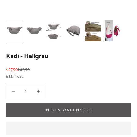
Kadi - Hellgrau
Angebot
Regulärer Preis
€27,90
€42,90
inkl. MwSt.
Anzahl verringern
Anzahl verringern
IN DEN WARENKORB