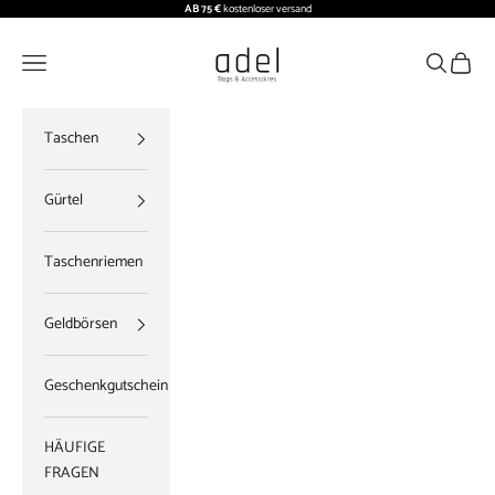
Zum Inhalt springen
AB 75 €
kostenloser versand
ADEL BAGS
Menü
Suchen
Waren
Taschen
Gürtel
Taschenriemen
Geldbörsen
Geschenkgutschein
HÄUFIGE
FRAGEN