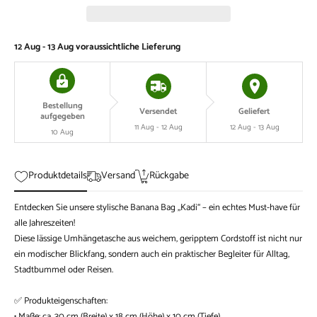
12 Aug - 13 Aug
voraussichtliche Lieferung
Bestellung
Versendet
Geliefert
aufgegeben
11 Aug - 12 Aug
12 Aug - 13 Aug
10 Aug
Produktdetails
Versand
Rückgabe
Entdecken Sie unsere stylische Banana Bag „Kadi“ – ein echtes Must-have für
alle Jahreszeiten!
Diese lässige Umhängetasche aus weichem, geripptem Cordstoff ist nicht nur
ein modischer Blickfang, sondern auch ein praktischer Begleiter für Alltag,
Stadtbummel oder Reisen.
✅ Produkteigenschaften:
• Maße: ca. 30 cm (Breite) x 18 cm (Höhe) x 10 cm (Tiefe)