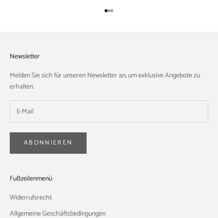
Gehe zu Element 1
Gehe zu Element 2
Gehe zu Element 3
Newsletter
Melden Sie sich für unseren Newsletter an, um exklusive Angebote zu
erhalten.
ABONNIEREN
Fußzeilenmenü
Widerrufsrecht
Allgemeine Geschäftsbedingungen