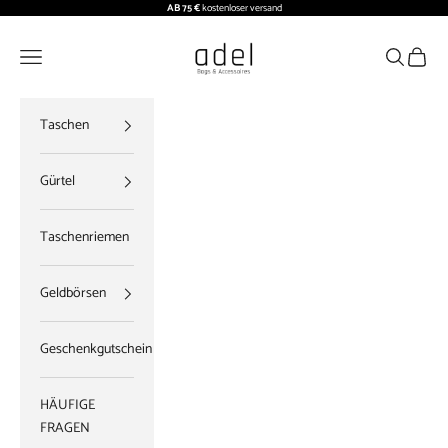
Zum Inhalt springen
AB 75 €
kostenloser versand
ADEL BAGS
Menü
Suchen
Waren
Taschen
Gürtel
Taschenriemen
Geldbörsen
Geschenkgutschein
HÄUFIGE
FRAGEN