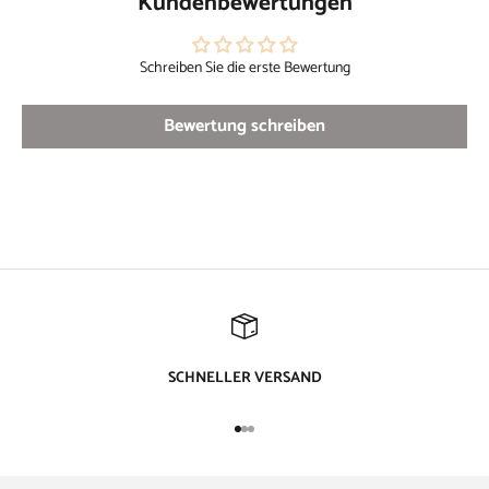
Kundenbewertungen
Schreiben Sie die erste Bewertung
Bewertung schreiben
SCHNELLER VERSAND
Gehe zu Element 1
Gehe zu Element 2
Gehe zu Element 3