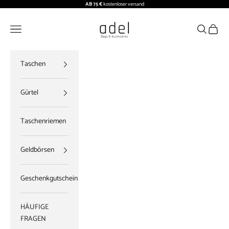
Zum Inhalt springen
AB 75 €
kostenloser versand
ADEL BAGS
Menü
Suchen
Waren
Taschen
Gürtel
Taschenriemen
Geldbörsen
Geschenkgutschein
HÄUFIGE
FRAGEN