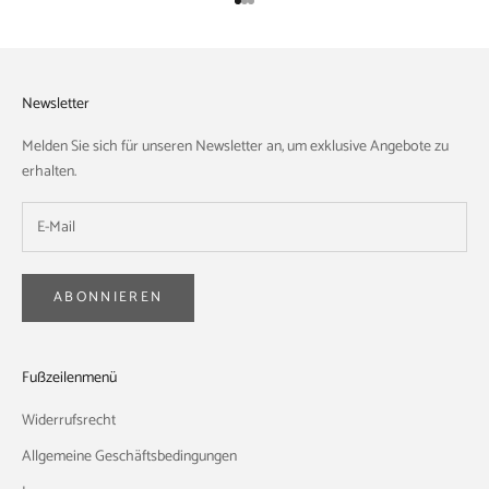
Gehe zu Element 1
Gehe zu Element 2
Gehe zu Element 3
Newsletter
Melden Sie sich für unseren Newsletter an, um exklusive Angebote zu
erhalten.
ABONNIEREN
Fußzeilenmenü
Widerrufsrecht
Allgemeine Geschäftsbedingungen