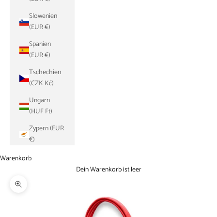
Slowenien
(EUR €)
Spanien
(EUR €)
Tschechien
(CZK Kč)
Ungarn
(HUF Ft)
Zypern (EUR
€)
Warenkorb
Dein Warenkorb ist leer
Bild vergrößern