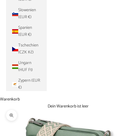
Slowenien
(EUR €)
Spanien
(EUR €)
Tschechien
(CZK Kč)
Ungarn
(HUF Ft)
Zypern (EUR
€)
Warenkorb
Dein Warenkorb ist leer
Bild vergrößern