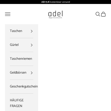
Zum Inhalt springen
AB 75 €
kostenloser versand
ADEL BAGS
Menü
Suchen
Waren
Taschen
Gürtel
Taschenriemen
Geldbörsen
Geschenkgutschein
HÄUFIGE
FRAGEN