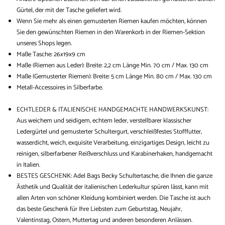
Gürtel, der mit der Tasche geliefert wird.
Wenn Sie mehr als einen gemusterten Riemen kaufen möchten, können
Sie den gewünschten Riemen in den Warenkorb in der Riemen-Sektion
unseres Shops legen.
Maße Tasche: 26x19x9 cm
Maße (Riemen aus Leder): Breite: 2,2 cm Länge Min. 70 cm / Max. 130 cm
Maße (
Gemusterter Riemen):
Breite: 5 cm Länge Min. 80 cm / Max. 130 cm
Metall-Accessoires in Silberfarbe.
ECHTLEDER & ITALIENISCHE HANDGEMACHTE HANDWERKSKUNST:
Aus weichem und seidigem, echtem leder, verstellbarer klassischer
Ledergürtel und gemusterter Schultergurt, verschleißfestes Stofffutter,
wasserdicht, weich, exquisite Verarbeitung, einzigartiges Design, leicht zu
reinigen, silberfarbener Reißverschluss und Karabinerhaken, handgemacht
in Italien.
BESTES GESCHENK: Adel Bags Becky Schultertasche, die Ihnen die ganze
Ästhetik und Qualität der italienischen Lederkultur spüren lässt, kann mit
allen Arten von schöner Kleidung kombiniert werden. Die Tasche ist auch
das beste Geschenk für Ihre Liebsten zum Geburtstag, Neujahr,
Valentinstag, Ostern, Muttertag und anderen besonderen Anlässen.