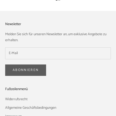
Gehe zu Element 1
Gehe zu Element 2
Gehe zu Element 3
Newsletter
Melden Sie sich für unseren Newsletter an, um exklusive Angebote zu
erhalten.
ABONNIEREN
Fußzeilenmenü
Widerrufsrecht
Allgemeine Geschäftsbedingungen