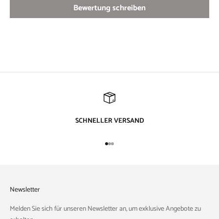
Bewertung schreiben
SCHNELLER VERSAND
Gehe zu Element 1
Gehe zu Element 2
Gehe zu Element 3
Newsletter
Melden Sie sich für unseren Newsletter an, um exklusive Angebote zu