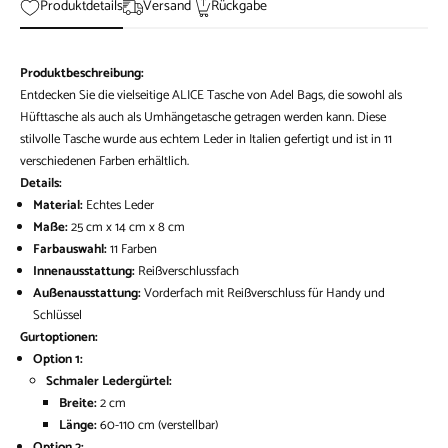
Produktdetails
Versand
Rückgabe
Produktbeschreibung:
Entdecken Sie die vielseitige ALICE Tasche von Adel Bags, die sowohl als
Hüfttasche als auch als Umhängetasche getragen werden kann. Diese
stilvolle Tasche wurde aus echtem Leder in Italien gefertigt und ist in 11
verschiedenen Farben erhältlich.
Details:
Material:
Echtes Leder
Maße:
25 cm x 14 cm x 8 cm
Farbauswahl:
11 Farben
Innenausstattung:
Reißverschlussfach
Außenausstattung:
Vorderfach mit Reißverschluss für Handy und
Schlüssel
Gurtoptionen:
Option 1:
Schmaler Ledergürtel:
Breite:
2 cm
Länge:
60-110 cm (verstellbar)
Option 2: