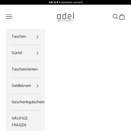
Zum Inhalt springen
AB 75 €
kostenloser versand
ADEL BAGS
Menü
Suchen
Waren
Taschen
Gürtel
Taschenriemen
Geldbörsen
Geschenkgutschein
HÄUFIGE
FRAGEN